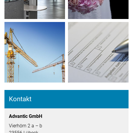
Kontakt
Advantic GmbH
Vierhörn 2 a – b
23556 Lübeck