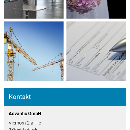
Kontakt
Advantic GmbH
Vierhörn 2 a – b
23556 Lübeck