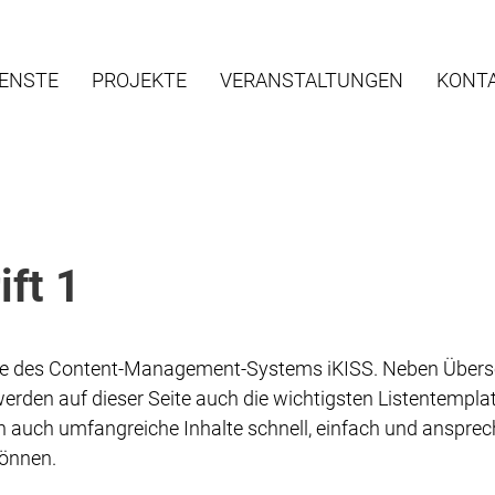
IENSTE
PROJEKTE
VERANSTALTUNGEN
KONT
ft 1
ite des Content-Management-Systems iKISS. Neben Übersc
werden auf dieser Seite auch die wichtigsten Listentempla
en auch umfangreiche Inhalte schnell, einfach und anspre
können.