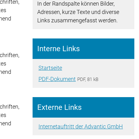
hriften,
In der Randspalte können Bilder,
tes
Adressen, kurze Texte und diverse
chend
Links zusammengefasst werden.
Interne Links
hriften,
tes
Startseite
chend
PDF-Dokument
PDF, 81 kB
Externe Links
hriften,
tes
chend
Internetauftritt der Advantic GmbH