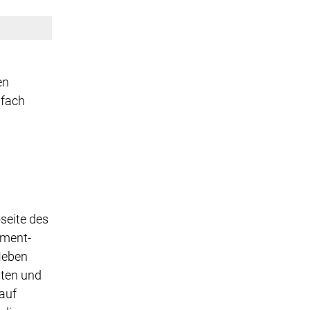
en
nfach
seite des
ment-
Neben
sten und
auf