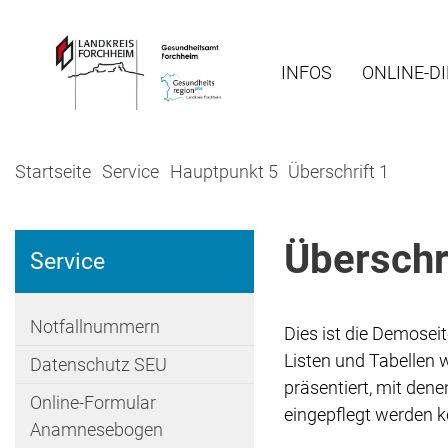
INFOS
ONLINE-D
Startseite
Service
Hauptpunkt 5
Überschrift 1
Überschri
Service
Notfallnummern
Dies ist die Demose
Listen und Tabellen 
Datenschutz SEU
präsentiert, mit den
Online-Formular
eingepflegt werden 
Anamnesebogen