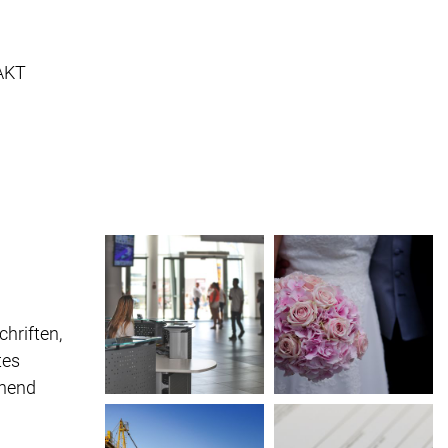
AKT
hriften,
tes
chend