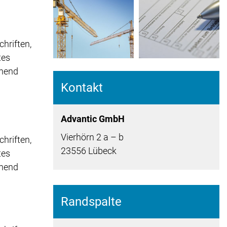
hriften,
tes
chend
Kontakt
Advantic GmbH
Vierhörn 2 a – b
hriften,
23556 Lübeck
tes
chend
Randspalte