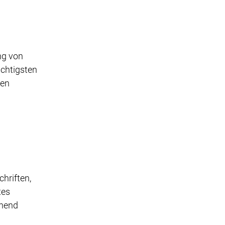
ng von
ichtigsten
den
hriften,
tes
chend